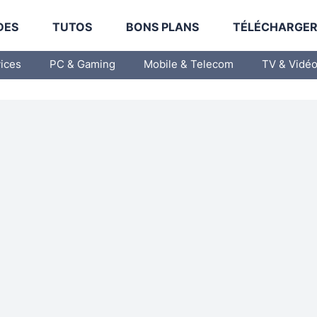
DES
TUTOS
BONS PLANS
TÉLÉCHARGE
vices
PC & Gaming
Mobile & Telecom
TV & Vidé