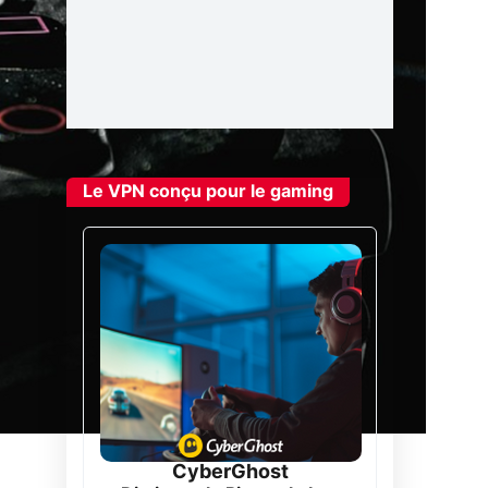
Le VPN conçu pour le gaming
CyberGhost