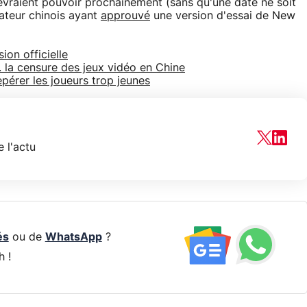
vraient pouvoir prochainement (sans qu'une date ne soit
lateur chinois ayant
approuvé
une version d'essai de New
on officielle
. la censure des jeux vidéo en Chine
epérer les joueurs trop jeunes
 l'actu
és
ou de
WhatsApp
?
h !