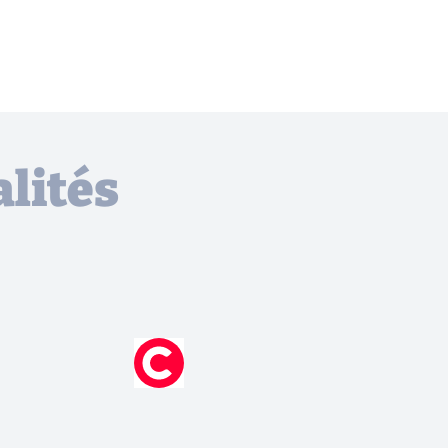
lités