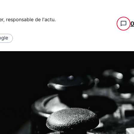
er, responsable de l'actu
.
gle