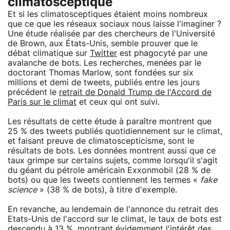
climatosceptique
Et si les climatosceptiques étaient moins nombreux
que ce que les réseaux sociaux nous laisse l'imaginer ?
Une étude réalisée par des chercheurs de l'Université
de Brown, aux États-Unis, semble prouver que le
débat climatique sur
Twitter
est phagocyté par une
avalanche de bots. Les recherches, menées par le
doctorant Thomas Marlow, sont fondées sur six
millions et demi de tweets, publiés entre les jours
précédent le
retrait de Donald Trump de l'Accord de
Paris sur le climat
et ceux qui ont suivi.
Les résultats de cette étude à paraître montrent que
25 % des tweets publiés quotidiennement sur le climat,
et faisant preuve de climatoscepticisme, sont le
résultats de bots. Les données montrent aussi que ce
taux grimpe sur certains sujets, comme lorsqu'il s'agit
du géant du pétrole américain Exxonmobil (28 % de
bots) ou que les tweets contiennent les termes «
fake
science
» (38 % de bots), à titre d'exemple.
En revanche, au lendemain de l'annonce du retrait des
Etats-Unis de l'accord sur le climat, le taux de bots est
descendu à 13 %, montrant évidemment l'intérêt des