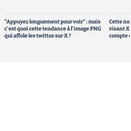
"Appuyez longuement pour voir" : mais
Cette no
c'est quoi cette tendance à l'image PNG
visant X 
qui affole les twittos sur X ?
compte 