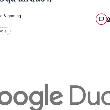
re & gaming
.
gle