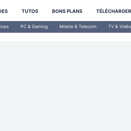
DES
TUTOS
BONS PLANS
TÉLÉCHARGE
vices
PC & Gaming
Mobile & Telecom
TV & Vidé