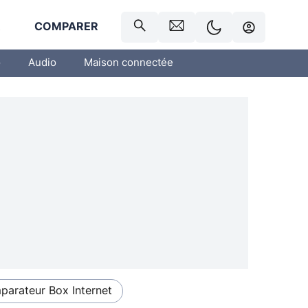
R
COMPARER
o
Audio
Maison connectée
arateur Box Internet