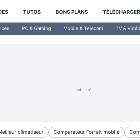
DES
TUTOS
BONS PLANS
TÉLÉCHARGE
vices
PC & Gaming
Mobile & Telecom
TV & Vidé
Meilleur climatiseur
Comparateur Forfait mobile
Comp