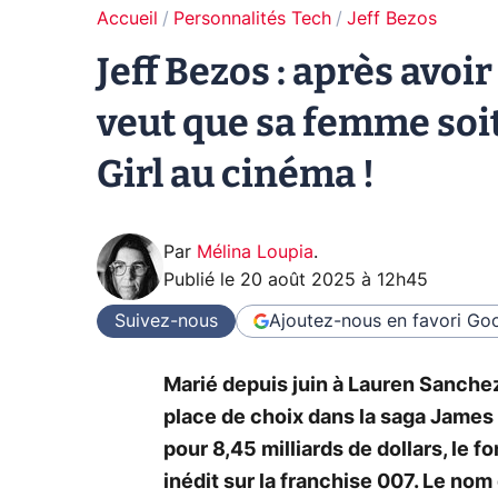
Accueil
Personnalités Tech
Jeff Bezos
Jeff Bezos : après avoir
veut que sa femme soi
Girl au cinéma !
Par
Mélina Loupia
.
Publié le
20 août 2025 à 12h45
Suivez-nous
Ajoutez-nous en favori
Goo
Marié depuis juin à Lauren Sanchez
place de choix dans la saga Jame
pour 8,45 milliards de dollars, le
inédit sur la franchise 007. Le no