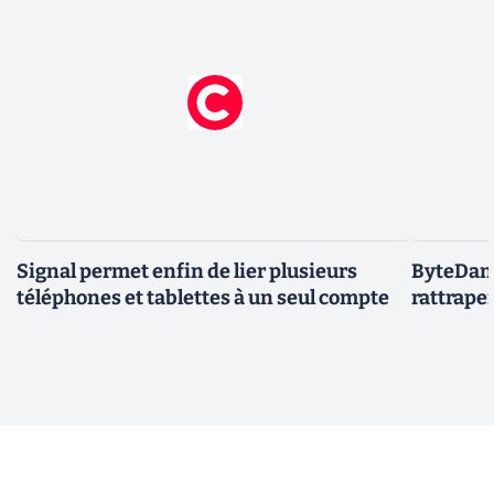
Signal permet enfin de lier plusieurs
ByteDanc
téléphones et tablettes à un seul compte
rattrape