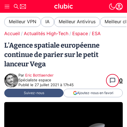
Meilleur VPN
IA
Meilleur Antivirus
Meilleur c
Accueil
Actualités High-Tech
Espace
ESA
L'Agence spatiale européenne
continue de parier sur le petit
lanceur Vega
Par
Eric Bottlaender
0
Spécialiste espace
Publié le
27 juillet 2021 à 17h45
Suivez-nous
Ajoutez-nous en favori