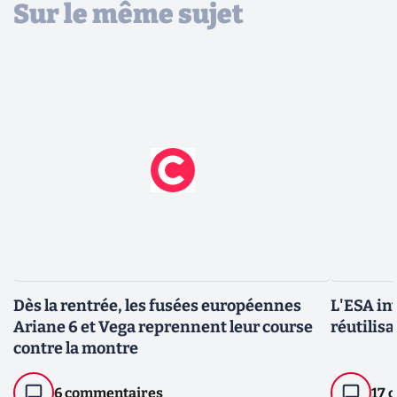
Sur le même sujet
Dès la rentrée, les fusées européennes
L'ESA in
Ariane 6 et Vega reprennent leur course
réutilis
contre la montre
6 commentaires
17 