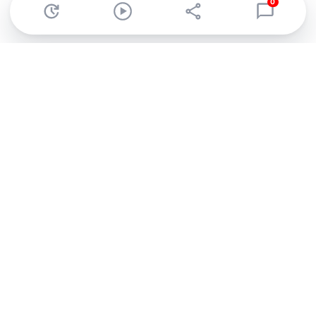
0
Abonnez-vous à notre newsletter !
Recevez un résumé quotidien de l'actu technologique.
S'inscrire
En cliquant sur s'inscrire, j’accepte de recevoir par email des
informations, actualités et offres commerciales de Clubic.
Conformément au RGPD, vous pouvez retirer votre consentement
à tout moment en cliquant sur le lien de désinscription présent
dans chaque email. Pour en savoir plus sur la gestion de vos
données, consultez notre
Politique de confidentialité