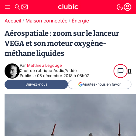
Accueil
Maison connectée
Énergie
Aérospatiale : zoom sur le lanceur
VEGA et son moteur oxygène-
méthane liquides
Par
Matthieu Legouge
0
Chef de rubrique Audio/Vidéo
Publié le
05 décembre 2018 à 08h07
Suivez-nous
Ajoutez-nous en favori