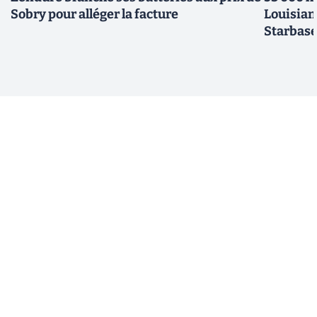
Sobry pour alléger la facture
Louisian
Starbas