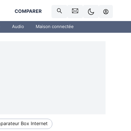
R
COMPARER
o
Audio
Maison connectée
arateur Box Internet