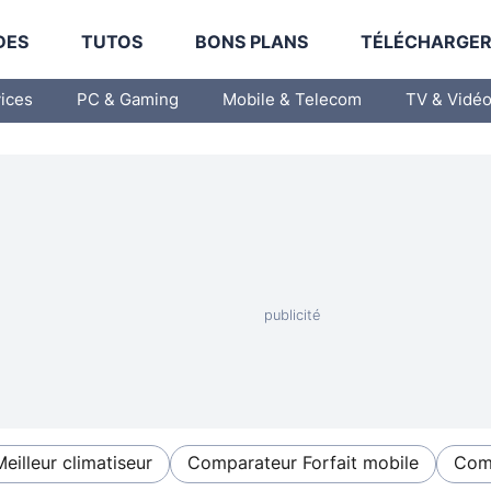
DES
TUTOS
BONS PLANS
TÉLÉCHARGE
vices
PC & Gaming
Mobile & Telecom
TV & Vidé
Meilleur climatiseur
Comparateur Forfait mobile
Comp