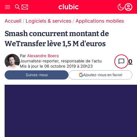
Accueil
Logiciels & services
Applications mobiles
Smash concurrent montant de
WeTransfer lève 1,5 M d'euros
Par
Alexandre Boero
0
Journaliste-reporter, responsable de l'actu
Mis à jour le
06 octobre 2019 à 20h23
Suivez-nous
Ajoutez-nous en favori