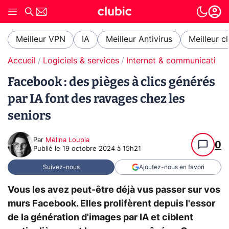
Meilleur VPN
IA
Meilleur Antivirus
Meilleur c
Accueil
Logiciels & services
Internet & communication
Facebook : des pièges à clics générés
par IA font des ravages chez les
seniors
Par
Mélina Loupia
0
Publié le
19 octobre 2024 à 15h21
Suivez-nous
Ajoutez-nous en favori
Vous les avez peut-être déjà vus passer sur vos
murs Facebook. Elles prolifèrent depuis l'essor
de la génération d'images par IA et ciblent