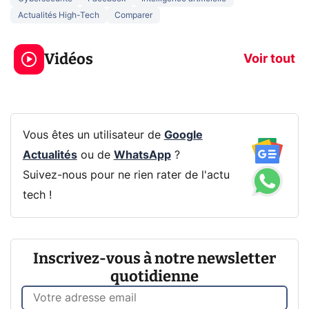
Actualités High-Tech
Comparer
3 écrans en 1 pour
5 générations
319€ ? Voici L'AOC
jeux dans la
Vidéos
CQ32G4ZA !
prochaine Xbo
Voir tout
Vous êtes un utilisateur de
Google
Actualités
ou de
WhatsApp
?
Suivez-nous pour ne rien rater de l'actu
tech !
Inscrivez-vous à notre newsletter
quotidienne