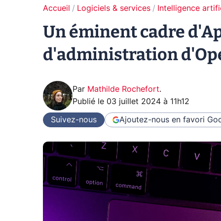
Accueil
Logiciels & services
Intelligence artifi
Un éminent cadre d'App
d'administration d'Ope
Par
Mathilde Rochefort
.
Publié le
03 juillet 2024 à 11h12
Suivez-nous
Ajoutez-nous en favori
Goo