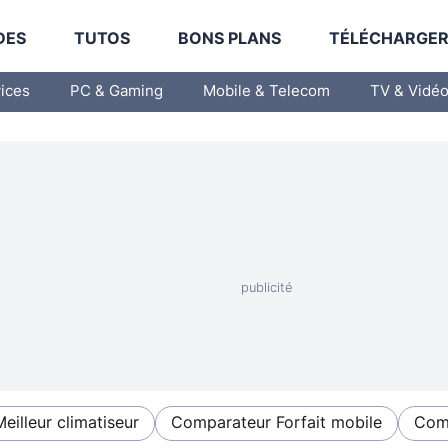
DES
TUTOS
BONS PLANS
TÉLÉCHARGE
vices
PC & Gaming
Mobile & Telecom
TV & Vidé
Meilleur climatiseur
Comparateur Forfait mobile
Comp