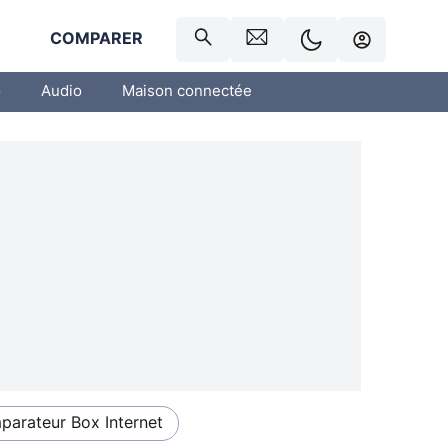
R
COMPARER
o
Audio
Maison connectée
arateur Box Internet