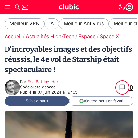
Meilleur VPN
IA
Meilleur Antivirus
Meilleur c
Accueil
Actualités High-Tech
Espace
Space X
D'incroyables images et des objectifs
réussis, le 4e vol de Starship était
spectaculaire !
Par
Eric Bottlaender
0
Spécialiste espace
Publié le
07 juin 2024 à 19h05
Suivez-nous
Ajoutez-nous en favori