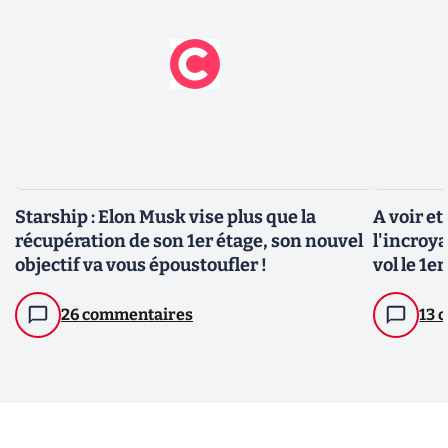
Starship : Elon Musk vise plus que la
A voir et
récupération de son 1er étage, son nouvel
l'incroya
objectif va vous époustoufler !
vol le 1e
26 commentaires
13 