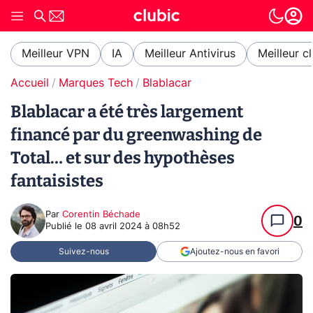
Meilleur VPN
IA
Meilleur Antivirus
Meilleur c
Accueil
Marques Tech
Blablacar
Blablacar a été très largement
financé par du greenwashing de
Total… et sur des hypothèses
fantaisistes
Par
Corentin Béchade
0
Publié le
08 avril 2024 à 08h52
Suivez-nous
Ajoutez-nous en favori