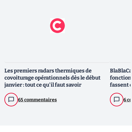
Les premiers radars thermiques de
BlaBlaCa
covoiturage opérationnels dès le début
fonction
janvier : tout ce qu'il faut savoir
fassent 
65 commentaires
6 c