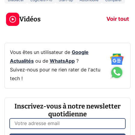
Blablacar
Logiciels Pro
Start-up
Automobile
Comparer
3 écrans en 1 pour
5 générations
319€ ? Voici L'AOC
jeux dans la
Vidéos
CQ32G4ZA !
prochaine Xbo
Voir tout
Vous êtes un utilisateur de
Google
Actualités
ou de
WhatsApp
?
Suivez-nous pour ne rien rater de l'actu
tech !
Inscrivez-vous à notre newsletter
quotidienne