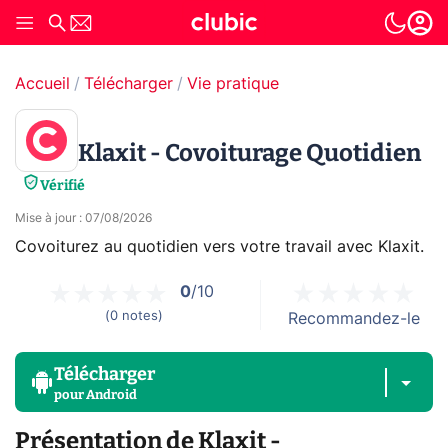
Accueil
Télécharger
Vie pratique
Klaxit - Covoiturage Quotidien
Vérifié
Mise à jour
:
07/08/2026
Covoiturez au quotidien vers votre travail avec Klaxit.
0
/10
(
0
notes
)
Recommandez-le
Télécharger
pour
Android
Présentation de Klaxit -