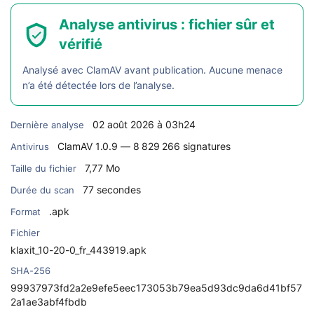
Analyse antivirus : fichier sûr et
vérifié
Analysé avec ClamAV avant publication. Aucune menace
n’a été détectée lors de l’analyse.
02 août 2026 à 03h24
Dernière analyse
ClamAV 1.0.9 — 8 829 266 signatures
Antivirus
7,77 Mo
Taille du fichier
77 secondes
Durée du scan
.apk
Format
Fichier
klaxit_10-20-0_fr_443919.apk
SHA-256
99937973fd2a2e9efe5eec173053b79ea5d93dc9da6d41bf57
2a1ae3abf4fbdb