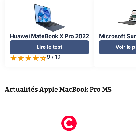
Huawei MateBook X Pro 2022
Microsoft Sur
Lire le test
Voir le p
9
/
10
Actualités
Apple MacBook Pro M5