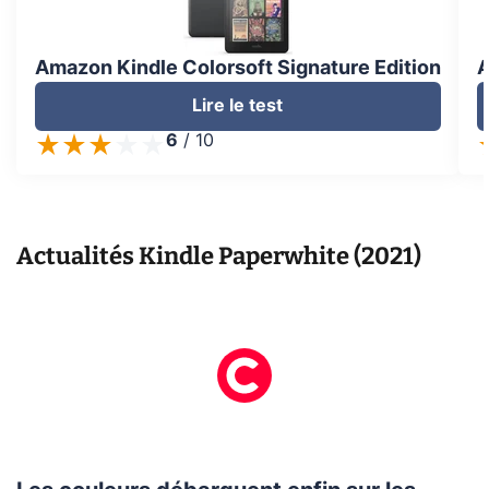
Amazon Kindle Colorsoft Signature Edition
A
Lire le test
6
/
10
Actualités
Kindle Paperwhite (2021)