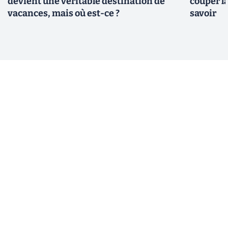
devient une véritable destination de
couper l
vacances, mais où est-ce ?
savoir