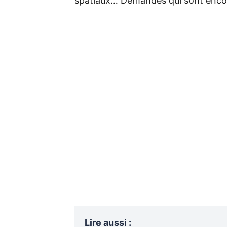
spatiaux… Demandes qui sont enco
Lire aussi
: