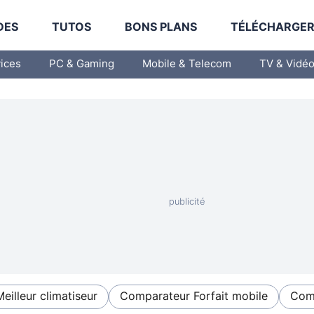
DES
TUTOS
BONS PLANS
TÉLÉCHARGE
vices
PC & Gaming
Mobile & Telecom
TV & Vidé
Meilleur climatiseur
Comparateur Forfait mobile
Comp