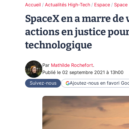
Accueil
Actualités High-Tech
Espace
Space
SpaceX en a marre de 
actions en justice po
technologique
Par
Mathilde Rochefort
.
Publié le
02 septembre 2021 à 13h00
Suivez-nous
Ajoutez-nous en favori
Goo