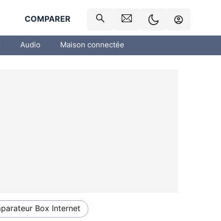
R
COMPARER
o
Audio
Maison connectée
arateur Box Internet