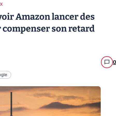
 X
voir Amazon lancer des
ur compenser son retard
gle