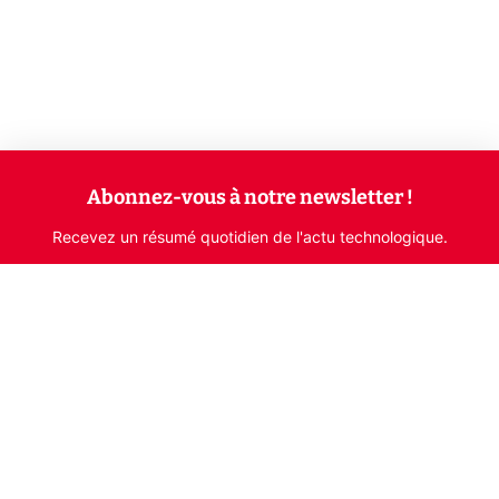
Abonnez-vous à notre newsletter !
Recevez un résumé quotidien de l'actu technologique.
S'inscrire
En cliquant sur s'inscrire, j’accepte de recevoir par email des
informations, actualités et offres commerciales de Clubic.
Conformément au RGPD, vous pouvez retirer votre consentement
à tout moment en cliquant sur le lien de désinscription présent
dans chaque email. Pour en savoir plus sur la gestion de vos
données, consultez notre
Politique de confidentialité