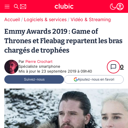
Accueil
Logiciels & services
Vidéo & Streaming
Emmy Awards 2019 : Game of
Thrones et Fleabag repartent les bras
chargés de trophées
Par
Pierre Crochart
0
Spécialiste smartphone
Mis à jour le
23 septembre 2019 à 09h40
Suivez-nous
Ajoutez-nous en favori