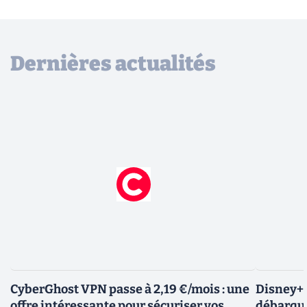
Dernières actualités
CyberGhost VPN passe à 2,19 €/mois : une
Disney+ :
offre intéressante pour sécuriser vos
débarque