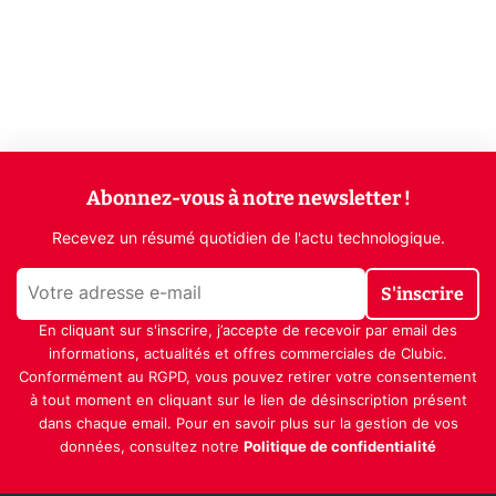
Abonnez-vous à notre newsletter !
Recevez un résumé quotidien de l'actu technologique.
S'inscrire
En cliquant sur s'inscrire, j’accepte de recevoir par email des
informations, actualités et offres commerciales de Clubic.
Conformément au RGPD, vous pouvez retirer votre consentement
à tout moment en cliquant sur le lien de désinscription présent
dans chaque email. Pour en savoir plus sur la gestion de vos
données, consultez notre
Politique de confidentialité