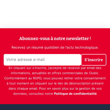
Abonnez-vous à notre newsletter !
Recevez un résumé quotidien de l'actu technologique.
S'inscrire
En cliquant sur s'inscrire, j’accepte de recevoir par email des
informations, actualités et offres commerciales de Clubic.
Conformément au RGPD, vous pouvez retirer votre consentement
à tout moment en cliquant sur le lien de désinscription présent
dans chaque email. Pour en savoir plus sur la gestion de vos
données, consultez notre
Politique de confidentialité