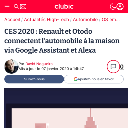
Accueil
Actualités High-Tech
Automobile
OS embarqués
CES 2020 : Renault et Otodo
connectent l'automobile à la maison
via Google Assistant et Alexa
Par
David Nogueira
0
Mis à jour le
07 janvier 2020 à 14h47
Suivez-nous
Ajoutez-nous en favori