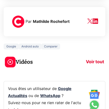
Par
Mathilde Rochefort
Google
Android auto
Comparer
3 écrans en 1 pour
5 générations
319€ ? Voici L'AOC
jeux dans la
Vidéos
CQ32G4ZA !
prochaine Xbo
Voir tout
Vous êtes un utilisateur de
Google
Actualités
ou de
WhatsApp
?
Suivez-nous pour ne rien rater de l'actu