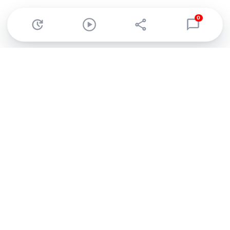
0
Abonnez-vous à notre newsletter !
Recevez un résumé quotidien de l'actu technologique.
S'inscrire
En cliquant sur s'inscrire, j’accepte de recevoir par email des
informations, actualités et offres commerciales de Clubic.
Conformément au RGPD, vous pouvez retirer votre consentement
à tout moment en cliquant sur le lien de désinscription présent
dans chaque email. Pour en savoir plus sur la gestion de vos
données, consultez notre
Politique de confidentialité