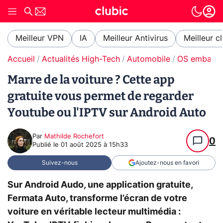
Meilleur VPN
IA
Meilleur Antivirus
Meilleur c
Accueil
Actualités High-Tech
Automobile
OS embarq
Marre de la voiture ? Cette app
gratuite vous permet de regarder
Youtube ou l'IPTV sur Android Auto
Par
Mathilde Rochefort
0
Publié le
01 août 2025 à 15h33
Suivez-nous
Ajoutez-nous en favori
Sur Android Audo, une application gratuite,
Fermata Auto, transforme l’écran de votre
voiture en véritable lecteur multimédia :