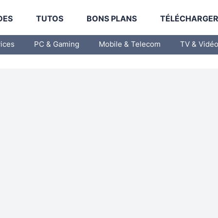
DES
TUTOS
BONS PLANS
TÉLÉCHARGE
vices
PC & Gaming
Mobile & Telecom
TV & Vidé