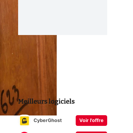
Meilleurs logiciels
CyberGhost
Voir l'offre