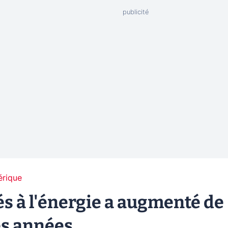
érique
iés à l'énergie a augmenté de
es années