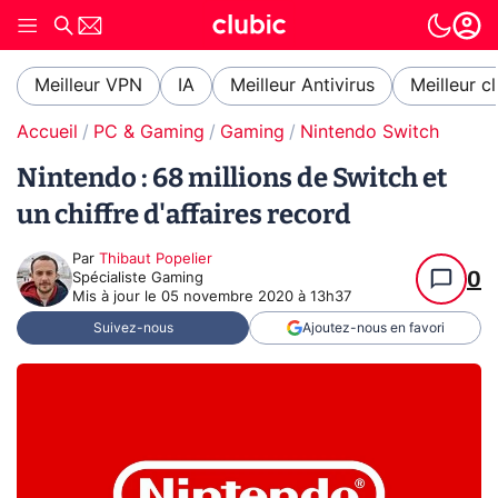
Meilleur VPN
IA
Meilleur Antivirus
Meilleur c
Accueil
PC & Gaming
Gaming
Nintendo Switch
Nintendo : 68 millions de Switch et
un chiffre d'affaires record
Par
Thibaut Popelier
0
Spécialiste Gaming
Mis à jour le
05 novembre 2020 à 13h37
Suivez-nous
Ajoutez-nous en favori