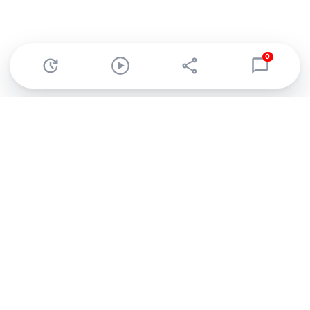
0
Abonnez-vous à notre newsletter !
Recevez un résumé quotidien de l'actu technologique.
S'inscrire
En cliquant sur s'inscrire, j’accepte de recevoir par email des
informations, actualités et offres commerciales de Clubic.
Conformément au RGPD, vous pouvez retirer votre consentement
à tout moment en cliquant sur le lien de désinscription présent
dans chaque email. Pour en savoir plus sur la gestion de vos