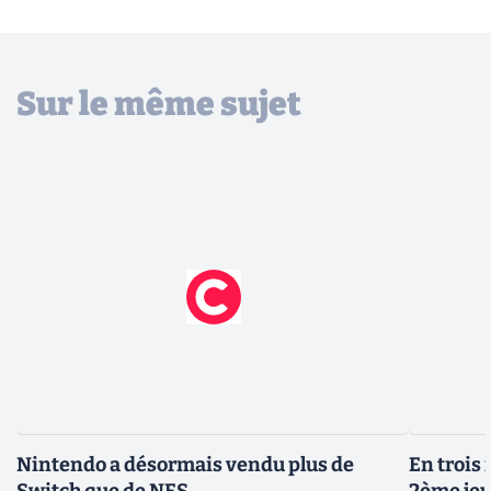
Sur le même sujet
Nintendo a désormais vendu plus de
En trois