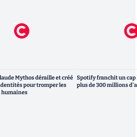
laude Mythos déraille et créé
Spotify franchit un cap
ndentités pour tromper les
plus de 300 millions 
s humaines