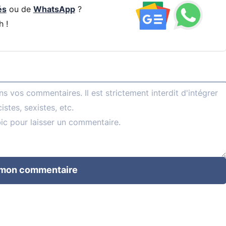
és
ou de
WhatsApp
?
h !
 mon commentaire