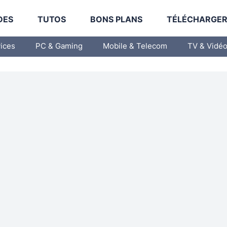
DES
TUTOS
BONS PLANS
TÉLÉCHARGE
vices
PC & Gaming
Mobile & Telecom
TV & Vidé