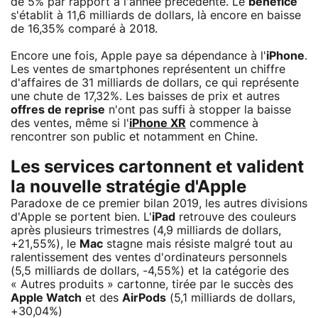
de 5% par rapport à l'année précédente. Le
bénéfice
s'établit à 11,6 milliards de dollars, là encore en baisse
de 16,35% comparé à 2018.
Encore une fois, Apple paye sa dépendance à l'
iPhone
.
Les ventes de smartphones représentent un chiffre
d'affaires de 31 milliards de dollars, ce qui représente
une chute de 17,32%. Les baisses de prix et autres
offres de reprise
n'ont pas suffi à stopper la baisse
des ventes, même si l'
iPhone XR
commence à
rencontrer son public et notamment en Chine.
Les services cartonnent et valident
la nouvelle stratégie d'Apple
Paradoxe de ce premier bilan 2019, les autres divisions
d'Apple se portent bien. L'
iPad
retrouve des couleurs
après plusieurs trimestres (4,9 milliards de dollars,
+21,55%), le
Mac
stagne mais résiste malgré tout au
ralentissement des ventes d'ordinateurs personnels
(5,5 milliards de dollars, -4,55%) et la catégorie des
« Autres produits » cartonne, tirée par le succès des
Apple Watch
et des
AirPods
(5,1 milliards de dollars,
+30,04%)