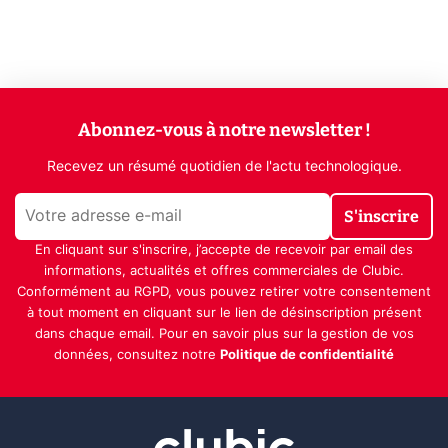
Abonnez-vous à notre newsletter !
Recevez un résumé quotidien de l'actu technologique.
S'inscrire
En cliquant sur s'inscrire, j’accepte de recevoir par email des
informations, actualités et offres commerciales de Clubic.
Conformément au RGPD, vous pouvez retirer votre consentement
à tout moment en cliquant sur le lien de désinscription présent
dans chaque email. Pour en savoir plus sur la gestion de vos
données, consultez notre
Politique de confidentialité