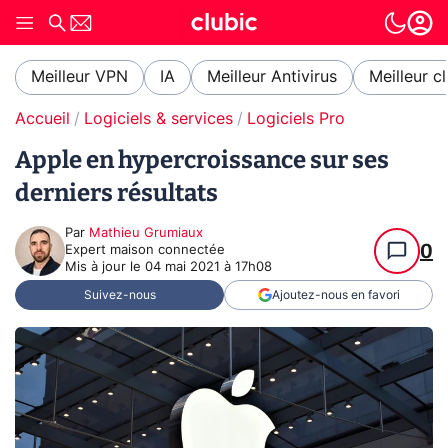
Meilleur VPN
IA
Meilleur Antivirus
Meilleur c
Accueil
Logiciels & services
Logiciels Pro
Apple en hypercroissance sur ses
derniers résultats
Par
Mathieu Grumiaux
0
Expert maison connectée
Mis à jour le
04 mai 2021 à 17h08
Suivez-nous
Ajoutez-nous en favori