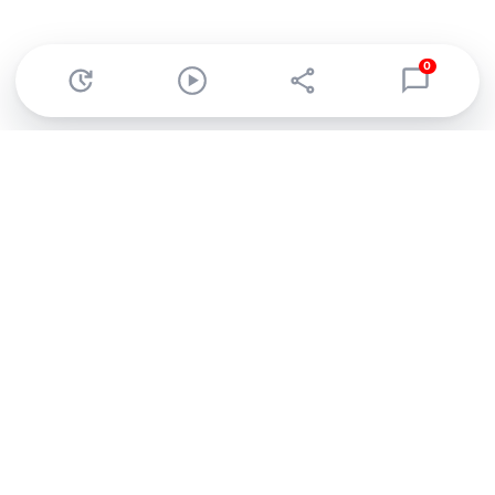
0
Abonnez-vous à notre newsletter !
Recevez un résumé quotidien de l'actu technologique.
S'inscrire
En cliquant sur s'inscrire, j’accepte de recevoir par email des
informations, actualités et offres commerciales de Clubic.
Conformément au RGPD, vous pouvez retirer votre consentement
à tout moment en cliquant sur le lien de désinscription présent
dans chaque email. Pour en savoir plus sur la gestion de vos
données, consultez notre
Politique de confidentialité