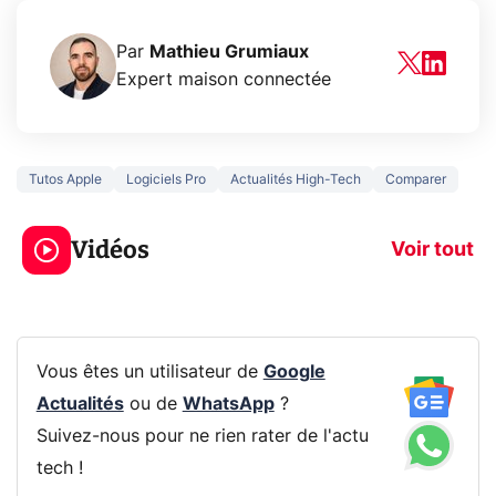
Par
Mathieu Grumiaux
Expert maison connectée
Tutos Apple
Logiciels Pro
Actualités High-Tech
Comparer
5 générations de
Ce que vous n
jeux dans la
savez sur la
Vidéos
prochaine Xbox !
navigation pri
Voir tout
Vous êtes un utilisateur de
Google
Actualités
ou de
WhatsApp
?
Suivez-nous pour ne rien rater de l'actu
tech !