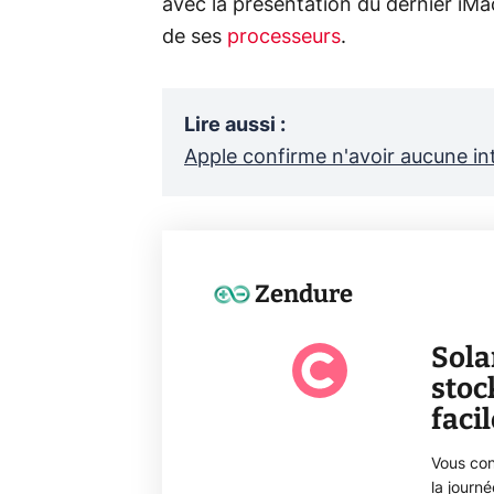
avec la présentation du dernier iMa
de ses
processeurs
.
Lire aussi
:
Apple confirme n'avoir aucune int
Zendure
Sola
stoc
faci
Vous con
la journ