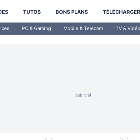
DES
TUTOS
BONS PLANS
TÉLÉCHARGE
vices
PC & Gaming
Mobile & Telecom
TV & Vidé