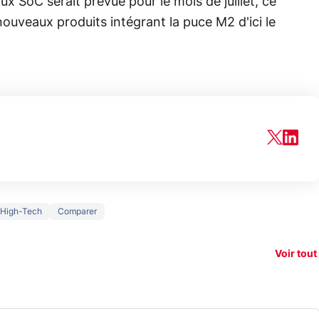
x SoC serait prévue pour le mois de juillet, ce
 nouveaux produits intégrant la puce M2 d'ici le
150€
 High-Tech
Comparer
e vous
xAI attaque la
remb
vez sur
Google tease
loi anti-
sur v
vigation
son Pixel 11
dénudement
nouv
Voir tout
 !
Pro
par IA
smart