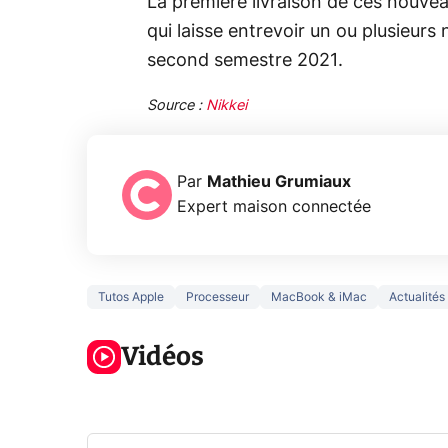
La première livraison de ces nouveau
qui laisse entrevoir un ou plusieurs
second semestre 2021.
Source :
Nikkei
Par
Mathieu Grumiaux
Expert maison connectée
Tutos Apple
Processeur
MacBook & iMac
Actualités
3 écrans en 1
5 générations
Ce qu
pour 319€ ?
de jeux dans
ne sa
Voici L'AOC
Vidéos
la prochaine
la na
CQ32G4ZA !
Xbox !
privée