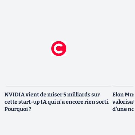
NVIDIA vient de miser 5 milliards sur
Elon Mus
cette start-up IA qui n'a encore rien sorti.
valorisat
Pourquoi ?
d’une no