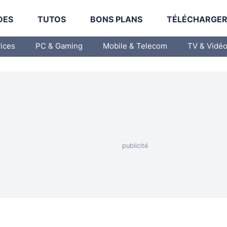
DES
TUTOS
BONS PLANS
TÉLÉCHARGE
vices
PC & Gaming
Mobile & Telecom
TV & Vidé