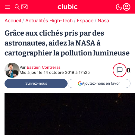
Accueil
Actualités High-Tech
Espace
Nasa
Grâce aux clichés pris par des
astronautes, aidez la NASA à
cartographier la pollution lumineuse
Par
Bastien Contreras
0
Mis à jour le
14 octobre 2019 à 17h25
Suivez-nous
Ajoutez-nous en favori