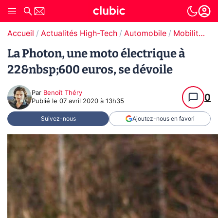
Accueil
Actualités High-Tech
Automobile
Mobilité urbaine électrique
La Photon, une moto électrique à
22&nbsp;600 euros, se dévoile
Par
Benoît Théry
0
Publié le
07 avril 2020 à 13h35
Suivez-nous
Ajoutez-nous en favori