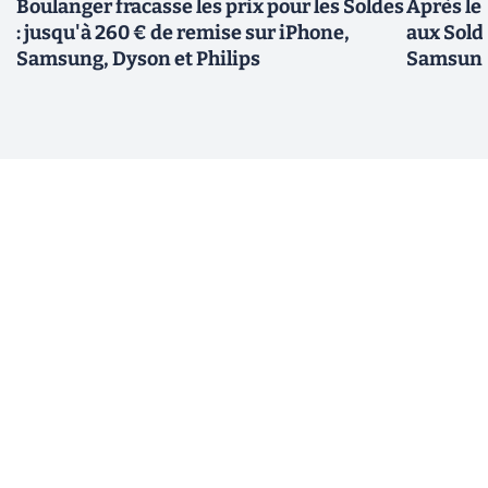
Boulanger fracasse les prix pour les Soldes
Après le
: jusqu'à 260 € de remise sur iPhone,
aux Sold
Samsung, Dyson et Philips
Samsung,