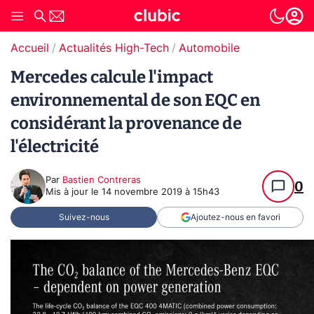
Accueil
Actualités High-Tech
Automobile
Mercedes calcule l'impact
environnemental de son EQC en
considérant la provenance de
l'électricité
Par
Bastien Contreras
0
Mis à jour le
14 novembre 2019 à 15h43
Suivez-nous
Ajoutez-nous en favori