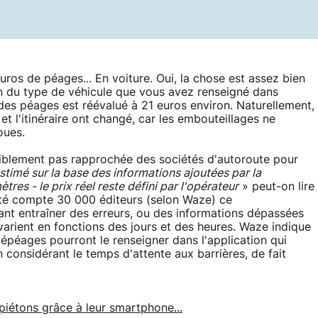
uros de péages... En voiture. Oui, la chose est assez bien
ion du type de véhicule que vous avez renseigné dans
ix des péages est réévalué à 21 euros environ. Naturellement,
t l'itinéraire ont changé, car les embouteillages ne
oues.
isiblement pas rapprochée des sociétés d'autoroute pour
stimé sur la base des informations ajoutées par la
es - le prix réel reste défini par l'opérateur
» peut-on lire
té compte 30 000 éditeurs (selon Waze) ce
nt entraîner des erreurs, ou des informations dépassées
varient en fonctions des jours et des heures. Waze indique
épéages pourront le renseigner dans l'application qui
considérant le temps d'attente aux barrières, de fait
iétons grâce à leur smartphone...