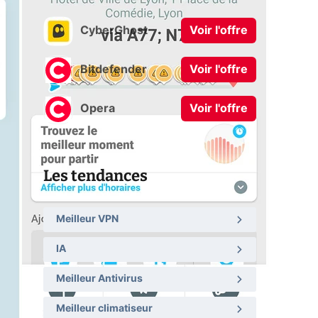
CyberGhost
Voir l'offre
Bitdefender
Voir l'offre
Opera
Voir l'offre
Les tendances
Meilleur VPN
IA
Meilleur Antivirus
Meilleur climatiseur