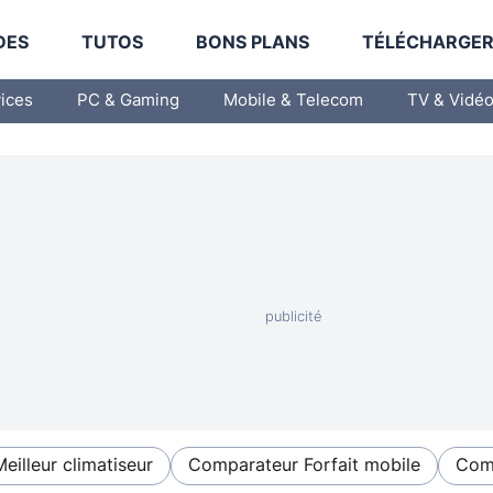
DES
TUTOS
BONS PLANS
TÉLÉCHARGE
vices
PC & Gaming
Mobile & Telecom
TV & Vidé
Meilleur climatiseur
Comparateur Forfait mobile
Comp