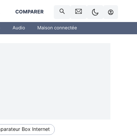
R
COMPARER
o
Audio
Maison connectée
arateur Box Internet