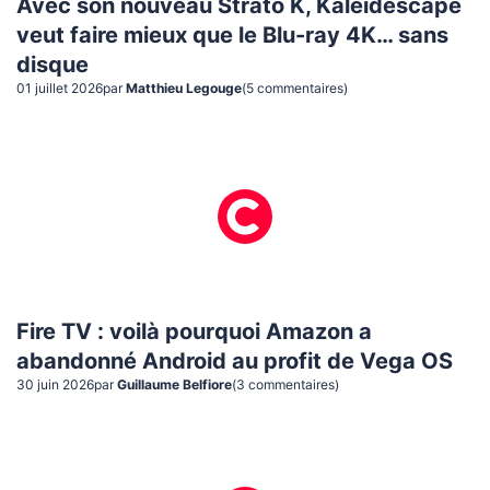
Avec son nouveau Strato K, Kaleidescape
veut faire mieux que le Blu-ray 4K… sans
disque
01 juillet 2026
par
Matthieu Legouge
(
5
commentaire
s
)
Fire TV : voilà pourquoi Amazon a
abandonné Android au profit de Vega OS
30 juin 2026
par
Guillaume Belfiore
(
3
commentaire
s
)