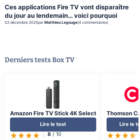
Ces applications Fire TV vont disparaître
du jour au lendemain… voici pourquoi
02 décembre 2025
par
Matthieu Legouge
(
4
commentaire
s
)
Derniers tests
Box TV
Amazon Fire TV Stick 4K Select
Thomson Ca
Lire le test
Lire le t
8
/
10