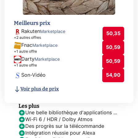
Meilleurs prix
Rakuten
Marketplace
50,35
+2 autres offres
Fnac
Marketplace
50,59
+1 autre offre
Darty
Marketplace
50,59
+1 autre offre
Son-Vidéo
54,90
Voir plus de prix
Les plus
Une belle bibliothèque d'applications ...
Wi-Fi 6 / HDR / Dolby Atmos
Des progrès sur la télécommande
Intégration réussie pour Alexa