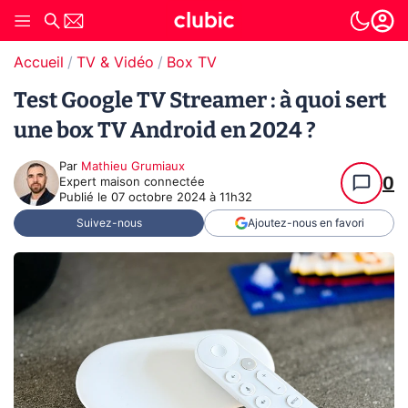
Accueil
TV & Vidéo
Box TV
Test Google TV Streamer : à quoi sert
une box TV Android en 2024 ?
Par
Mathieu Grumiaux
0
Expert maison connectée
Publié le
07 octobre 2024 à 11h32
Suivez-nous
Ajoutez-nous en favori