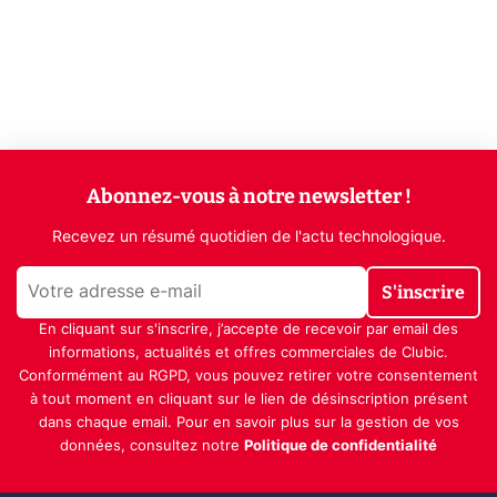
Abonnez-vous à notre newsletter !
Recevez un résumé quotidien de l'actu technologique.
S'inscrire
En cliquant sur s'inscrire, j’accepte de recevoir par email des
informations, actualités et offres commerciales de Clubic.
Conformément au RGPD, vous pouvez retirer votre consentement
à tout moment en cliquant sur le lien de désinscription présent
dans chaque email. Pour en savoir plus sur la gestion de vos
données, consultez notre
Politique de confidentialité