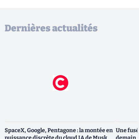
Dernières actualités
SpaceX, Google, Pentagone : la montée en
Une fusé
puissance discrète du cloud IA de Musk
demain :