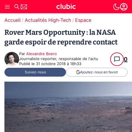
Accueil
Actualités High-Tech
Espace
Rover Mars Opportunity : la NASA
garde espoir de reprendre contact
Par
Alexandre Boero
0
Journaliste-reporter, responsable de l'actu
Publié le
31 octobre 2018 à 18h33
Suivez-nous
Ajoutez-nous en favori