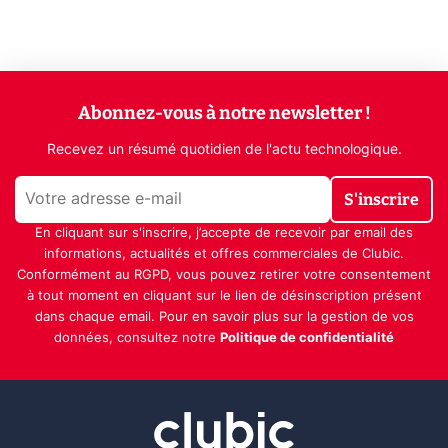
Abonnez-vous à notre newsletter !
Recevez un résumé quotidien de l'actu technologique.
S'inscrire
En cliquant sur s'inscrire, j’accepte de recevoir par email des
informations, actualités et offres commerciales de Clubic.
Conformément au RGPD, vous pouvez retirer votre consentement
à tout moment en cliquant sur le lien de désinscription présent
dans chaque email. Pour en savoir plus sur la gestion de vos
données, consultez notre
Politique de confidentialité