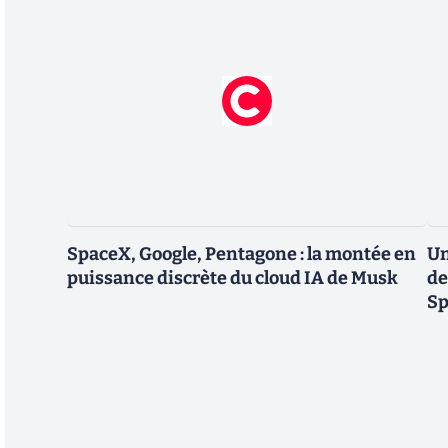
SpaceX, Google, Pentagone : la montée en
Un
puissance discrète du cloud IA de Musk
de
Sp