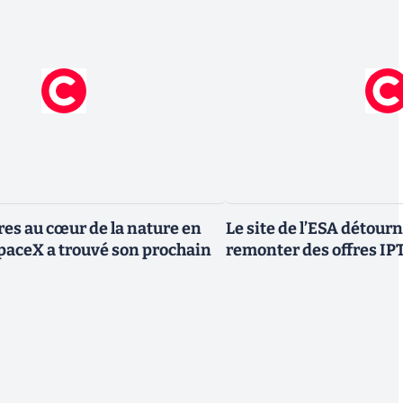
res au cœur de la nature en
Le site de l’ESA détourn
SpaceX a trouvé son prochain
remonter des offres IP