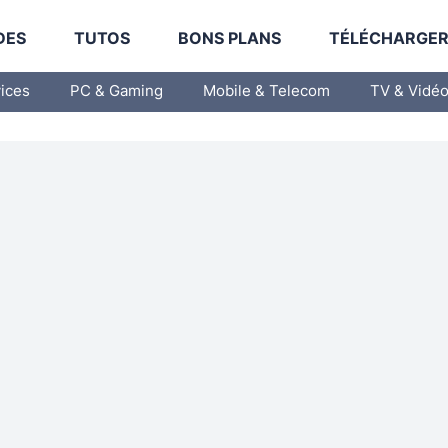
DES
TUTOS
BONS PLANS
TÉLÉCHARGE
vices
PC & Gaming
Mobile & Telecom
TV & Vidé