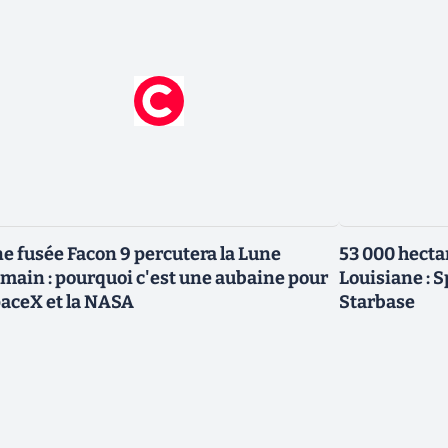
e fusée Facon 9 percutera la Lune
53 000 hecta
main : pourquoi c'est une aubaine pour
Louisiane : 
aceX et la NASA
Starbase