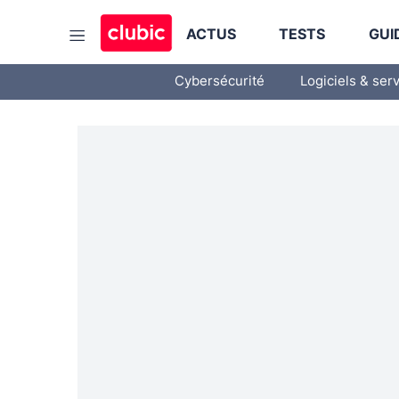
ACTUS
TESTS
GUI
Cybersécurité
Logiciels & ser