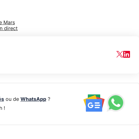
te Mars
n direct
és
ou de
WhatsApp
?
h !