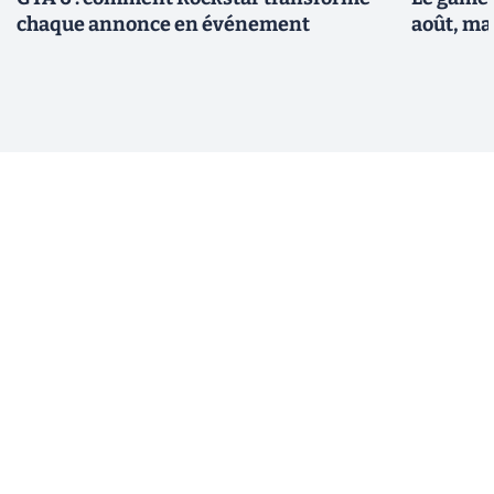
chaque annonce en événement
août, ma