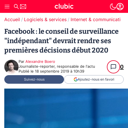
Accueil
Logiciels & services
Internet & communication
Facebook : le conseil de surveillance
"indépendant" devrait rendre ses
premières décisions début 2020
Par
Alexandre Boero
0
Journaliste-reporter, responsable de l'actu
Publié le
18 septembre 2019 à 10h39
Suivez-nous
Ajoutez-nous en favori