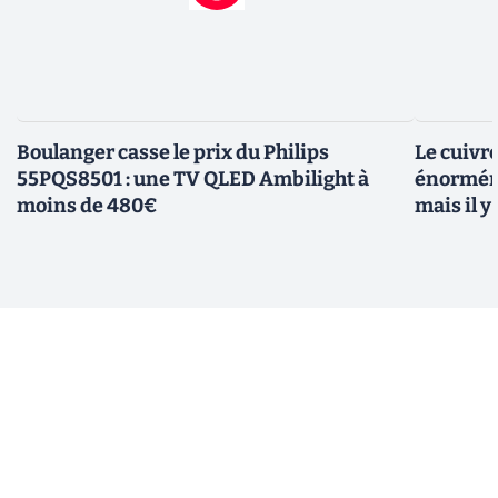
Boulanger casse le prix du Philips
Le cuivr
55PQS8501 : une TV QLED Ambilight à
énorméme
moins de 480€
mais il 