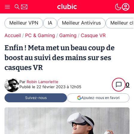
Meilleur VPN
IA
Meilleur Antivirus
Meilleur c
Accueil
PC & Gaming
Gaming
Casque VR
Enfin ! Meta met un beau coup de
boost au suivi des mains sur ses
casques VR
Par
Robin Lamorlette
0
Publié le
22 février 2023 à 12h05
Suivez-nous
Ajoutez-nous en favori