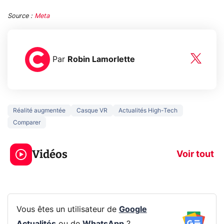
Source :
Meta
Par
Robin Lamorlette
Réalité augmentée
Casque VR
Actualités High-Tech
Comparer
5 générations de
Ce que vous n
jeux dans la
savez sur la
Vidéos
prochaine Xbox !
navigation pri
Voir tout
Vous êtes un utilisateur de
Google