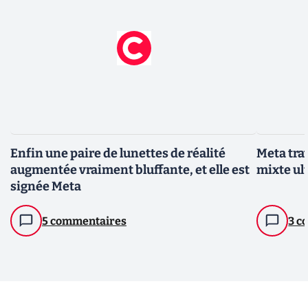
Enfin une paire de lunettes de réalité
Meta trav
augmentée vraiment bluffante, et elle est
mixte ul
signée Meta
5 commentaires
3 c