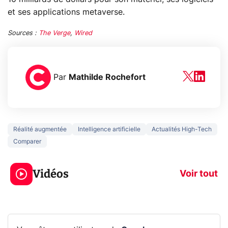
et ses applications metaverse.
Sources :
The Verge
,
Wired
Par
Mathilde Rochefort
Réalité augmentée
Intelligence artificielle
Actualités High-Tech
Comparer
5 générations de
Ce que vous n
jeux dans la
savez sur la
Vidéos
prochaine Xbox !
navigation pri
Voir tout