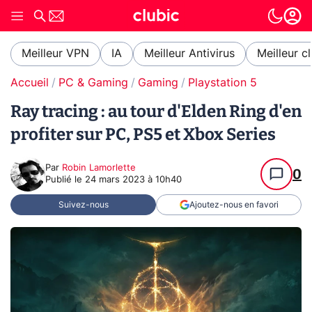
Meilleur VPN
IA
Meilleur Antivirus
Meilleur c
Accueil
PC & Gaming
Gaming
Playstation 5
Ray tracing : au tour d'Elden Ring d'en
profiter sur PC, PS5 et Xbox Series
Par
Robin Lamorlette
0
Publié le
24 mars 2023 à 10h40
Suivez-nous
Ajoutez-nous en favori