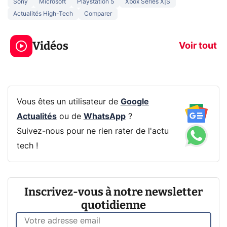
Sony
Microsoft
Playstation 5
Xbox Series X|S
Actualités High-Tech
Comparer
3 écrans en 1 pour
5 générations
319€ ? Voici L'AOC
jeux dans la
Vidéos
CQ32G4ZA !
prochaine Xbo
Voir tout
Vous êtes un utilisateur de
Google
Actualités
ou de
WhatsApp
?
Suivez-nous pour ne rien rater de l'actu
tech !
Inscrivez-vous à notre newsletter
quotidienne