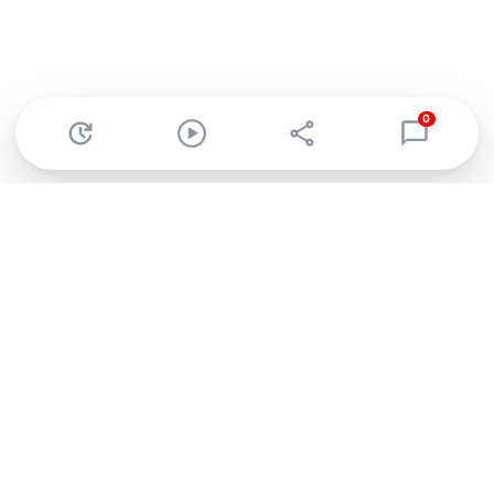
0
Abonnez-vous à notre newsletter !
Recevez un résumé quotidien de l'actu technologique.
S'inscrire
En cliquant sur s'inscrire, j’accepte de recevoir par email des
informations, actualités et offres commerciales de Clubic.
Conformément au RGPD, vous pouvez retirer votre consentement
à tout moment en cliquant sur le lien de désinscription présent