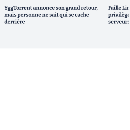
YggTorrent annonce son grand retour,
Faille Li
mais personne ne sait qui se cache
privilèg
derrière
serveurs