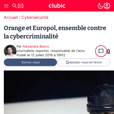
Accueil
Cybersécurité
Orange et Europol, ensemble contre
la cybercriminalité
Par
Alexandre Boero
0
Journaliste-reporter, responsable de l'actu
Publié le
12 juillet 2018 à 19h12
Suivez-nous
Ajoutez-nous en favori