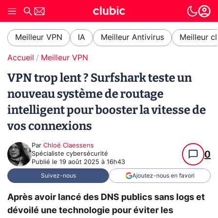
Meilleur VPN
IA
Meilleur Antivirus
Meilleur c
Accueil
Meilleur VPN
VPN trop lent ? Surfshark teste un
nouveau système de routage
intelligent pour booster la vitesse de
vos connexions
Par
Chloé Claessens
0
Spécialiste cybersécurité
Publié le
19 août 2025 à 16h43
Suivez-nous
Ajoutez-nous en favori
Après avoir lancé des DNS publics sans logs et
dévoilé une technologie pour éviter les