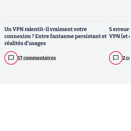
Un VPN ralentit-il vraiment votre
5 erreur
connexion ? Entre fantasme persistant et
VPN (et 
réalités d’usages
17 commentaires
2 c