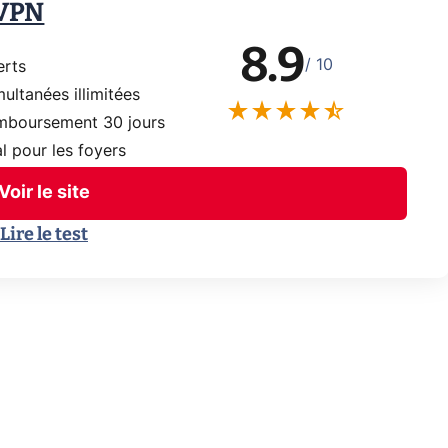
 VPN
8.9
/ 10
erts
ultanées illimitées
emboursement 30 jours
l pour les foyers
Voir le site
Lire le test