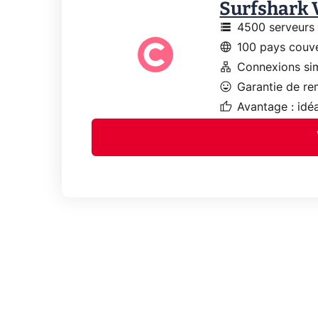
Surfshark
storage
4500 serveurs
language
100 pays couv
lan
Connexions sim
mood
Garantie de r
thumb_up
Avantage : idéa