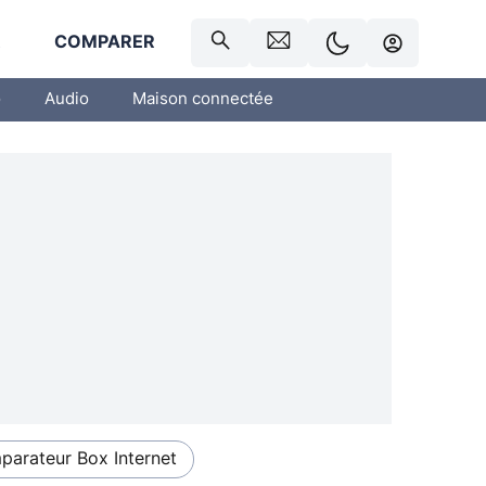
R
COMPARER
o
Audio
Maison connectée
arateur Box Internet