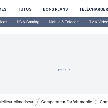
DES
TUTOS
BONS PLANS
TÉLÉCHARGE
vices
PC & Gaming
Mobile & Telecom
TV & Vidé
Meilleur climatiseur
Comparateur Forfait mobile
Comp