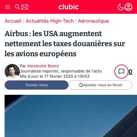
Accueil
Actualités High-Tech
Aéronautique
Airbus : les USA augmentent
nettement les taxes douanières sur
les avions européens
Par
Alexandre Boero
0
Journaliste-reporter, responsable de l'actu
Mis à jour le
17 février 2020 à 13h53
Suivez-nous
Ajoutez-nous en favori