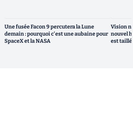
Une fusée Facon 9 percutera la Lune
Vision n
demain : pourquoi c'est une aubaine pour
nouvel h
SpaceX et la NASA
est taill